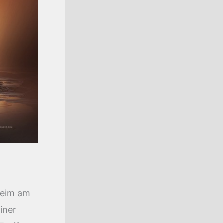
heim am
iner