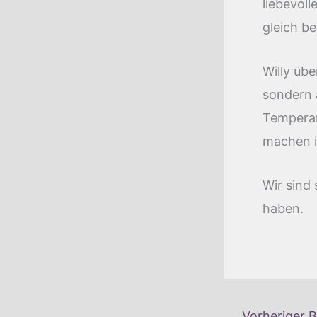
liebevoll
gleich be
Willy übe
sondern 
Temperam
machen i
Wir sind 
haben.
←
Vorheriger B