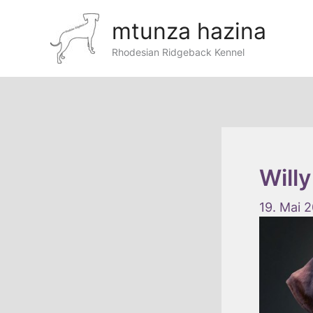
Zum
mtunza hazina
Inhalt
Rhodesian Ridgeback Kennel
springen
Will
19. Mai 