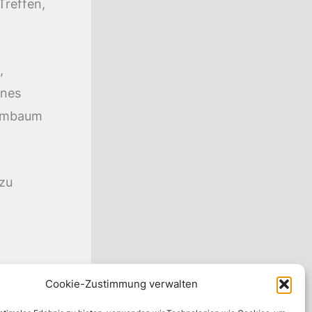
Treffen,
,
enes
ammbaum
 zu
Cookie-Zustimmung verwalten
ster Beitrag
→